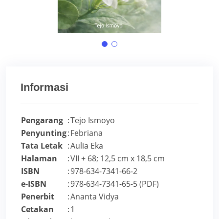
Informasi
Pengarang
:
Tejo Ismoyo
Penyunting
:
Febriana
Tata Letak
:
Aulia Eka
Halaman
:
VII + 68; 12,5 cm x 18,5 cm
ISBN
:
978-634-7341-66-2
e-ISBN
:
978-634-7341-65-5 (PDF)
Penerbit
:
Ananta Vidya
Cetakan
:
1