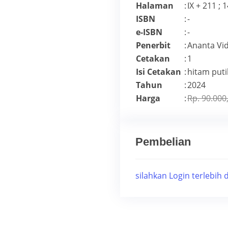
Halaman
:
IX + 211 ; 
ISBN
:
-
e-ISBN
:
-
Penerbit
:
Ananta Vi
Cetakan
:
1
Isi Cetakan
:
hitam puti
Tahun
:
2024
Harga
:
Rp. 90.000
Pembelian
silahkan Login terlebih 