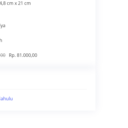
14,8 cm x 21 cm
dya
h
,00
Rp. 81.000,00
dahulu