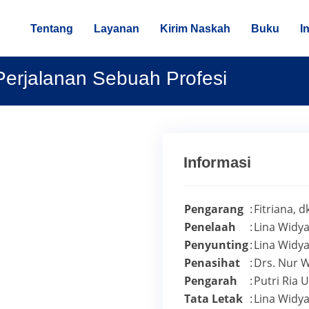
Tentang
Layanan
Kirim Naskah
Buku
I
Perjalanan Sebuah Profesi
Informasi
Pengarang
:
Fitriana, d
Penelaah
:
Lina Widy
Penyunting
:
Lina Widy
Penasihat
:
Drs. Nur 
Pengarah
:
Putri Ria 
Tata Letak
:
Lina Widy