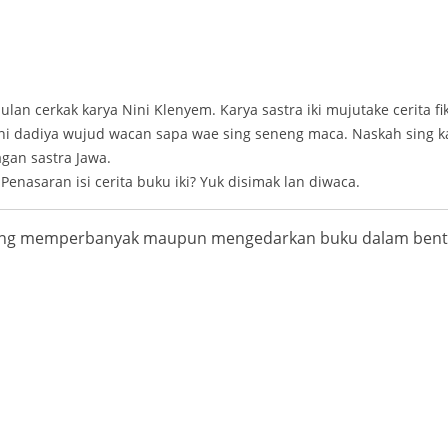
ulan cerkak karya Nini Klenyem. Karya sastra iki mujutake cerita f
eni dadiya wujud wacan sapa wae sing seneng maca. Naskah sing k
agan sastra Jawa.
Penasaran isi cerita buku iki? Yuk disimak lan diwaca.
rang memperbanyak maupun mengedarkan buku dalam bentu