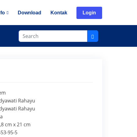
nfo
Download
Kontak
Login
yem
dyawati Rahayu
dyawati Rahayu
ta
4,8 cm x 21 cm
453-95-5