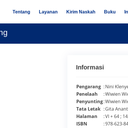
Tentang
Layanan
Kirim Naskah
Buku
I
ng
Informasi
Pengarang
:
Nini Klen
Penelaah
:
Wiwien Wi
Penyunting
:
Wiwien Wi
Tata Letak
:
Gita Anan
Halaman
:
VI + 64 ; 1
ISBN
:
978-623-8