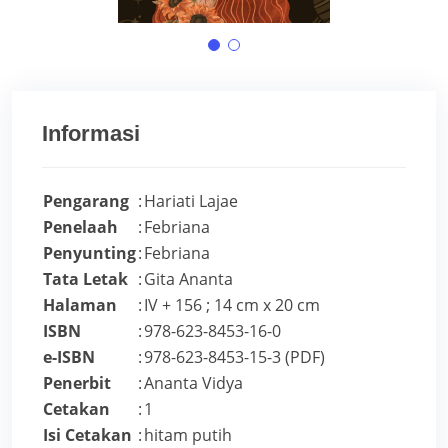
Informasi
Pengarang
:
Hariati Lajae
Penelaah
:
Febriana
Penyunting
:
Febriana
Tata Letak
:
Gita Ananta
Halaman
:
IV + 156 ; 14 cm x 20 cm
ISBN
:
978-623-8453-16-0
e-ISBN
:
978-623-8453-15-3 (PDF)
Penerbit
:
Ananta Vidya
Cetakan
:
1
Isi Cetakan
:
hitam putih